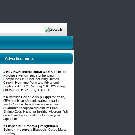
Advertisements
»
Buy HGH online Dubai UAE
Best Info to
Purchase Performance Enhancing
Compounds in Dubai Including Human
Growth Hormone Pens and Advanced
Peptides like BPC157 5mg CJC 1295 2mg
per vial and HGH Frag 176 191
» Australian
Brine Shrimp Eggs
for fresh,
95% hatch rate Artemia salina aquarium
food. Choose BrineShrimp.com.au for
Australia's recognised premium Brine
Shrimp Eggs brand for healthy, vigorous fish
growth and spectacular colours in your
aquarium.
»
Ekspedisi Surabaya | Pengiriman
Seluruh Indonesia
Ekspedisi Cargo Murah
Surabaya