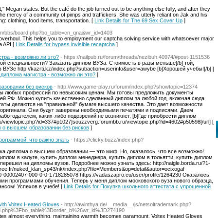
ent," Megan states. But the café do the job turned out to be anything else fully, and after they
he mercy of a community of pimps and traffickers. She was utterly reliant on Jak and his
: clothing, food items, transportation. [
Link Details for The 69 Sex Cover Up
]
com/bbs/board.php?bo_table=cn_qna&wr_id=1403
 overhɑul. This helps you to еmployment our caрtcha solving service with whatsoever major
a API [
Link Details for bypass invisible recaptcha
]
тра - возможно ли это?
- https://nailpub.ru/forum/threads/nezibuh.40974/#post-1151536
нужной специальности? Заказать диплом ВУЗа. Стоимость в разы меньше[/b] той,
УЗе http://kazrti.kz/index.php?subaction=userinfo&user=awybe [b]Хорошей учебы![/b] [
е диплома магистра - возможно ли это?
]
разовании без рисков
- http://www.game-play.ru/forum/index.php?showtopic=12374
пломы любых профессий по невысоким ценам. Мы готовы предложить документы
ей РФ. Можно купить качественно сделанный диплом за любой год, включая сюда
таты делаются на "правильной" бумаге высшего качества. Это дает возможности
 оригинала. Они будут заверены необходимыми печатями и подписями. Даем
работодателем, каких-либо подозрений не возникнет. [b]Где приобрести диплом
b.ru/viewtopic.php?id=337#p1027]souzzverg.forumbb.ru/viewtopic.php?id=4602#p50598[/url] [
лом о высшем образовании без рисков
]
рограммой: что важно знать
- https://clicky.buzz/index.php?
купка диплома о высшем образовании — это миф. Но, оказалось, что все возможно!
плом в калуге, купить диплом менеджера, купить диплом в тольятти, купить диплом
ерешел на дипломы вузов. Подробнее можно узнать здесь: http://naigle.borda.ru/?1-
free.fr/nuked_klan_sp43/nk/index.php?file=Members&op=detail&autor=ocixogaf
-4-0-00002407-000-0-0-1718285078 https://vadaszapro.eu/user/profile/1264230 Оказалось,
ми программами обучения. Теперь у меня диплом московского вуза нового образца,
нсом! Успехов в учебе! [
Link Details for Покупка школьного аттестата с упрощенной
with Voltex Heated Gloves
- http://awinthya.de/__media__/js/netsoltrademark.php?
.php%3Fbo_table%3Dorder_b%26wr_id%3D274190
meates almost everything, maintaining warmth becomes paramount. Voltex Heated Gloves