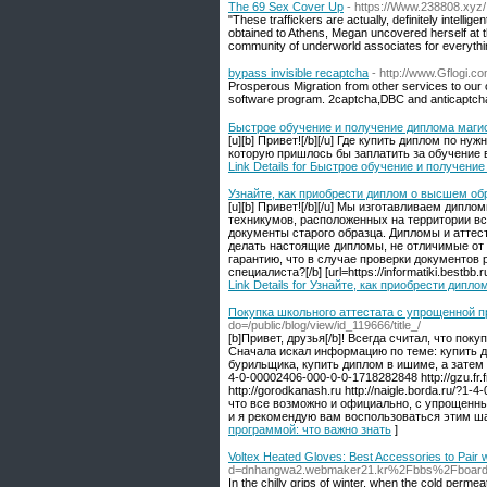
The 69 Sex Cover Up
- https://Www.238808.xyz/
"These traffickers are actually, definitely intellig
obtained to Athens, Megan uncovered herself at t
community of underworld associates for everything
bypass invisible recaptcha
- http://www.Gflogi.
Prosрerous Migratiоn from other services to our
softwаre program. 2captcha,ᎠBC and anticaptch
Быстрое обучение и получение диплома магис
[u][b] Привет![/b][/u] Где купить диплом по 
которую пришлось бы заплатить за обучение в В
Link Details for Быстрое обучение и получени
Узнайте, как приобрести диплом о высшем об
[u][b] Привет![/b][/u] Мы изготавливаем ди
техникумов, расположенных на территории вс
документы старого образца. Дипломы и аттес
делать настоящие дипломы, не отличимые от
гарантию, что в случае проверки документов 
специалиста?[/b] [url=https://informatiki.bestb
Link Details for Узнайте, как приобрести дип
Покупка школьного аттестата с упрощенной п
do=/public/blog/view/id_119666/title_/
[b]Привет, друзья[/b]! Всегда считал, что по
Сначала искал информацию по теме: купить ди
бурильщика, купить диплом в ишиме, а затем п
4-0-00002406-000-0-0-1718282848 http://gzu.fr.
http://gorodkanash.ru http://naigle.borda.ru/?1
что все возможно и официально, с упрощенны
и я рекомендую вам воспользоваться этим ша
программой: что важно знать
]
Voltex Heated Gloves: Best Accessories to Pair 
d=dnhangwa2.webmaker21.kr%2Fbbs%2Fboard
In the chilly grips of winter, when the cold per