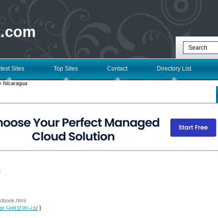
k.com
test Sites
Top Sites
Contact
Directory List
 Nicaragua
l
stbook.html
ls for 다바오머니상
]