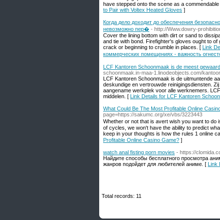
have stepped onto the scene as a commendable so
to Pair with Voltex Heated Gloves
]
Когда дело доходит до обеспечения безопасно
невозможно пер�
- http://Www.dowry-prohib
Cover the lining bottom with dirt or sand to dissip
and tie with bond. Firefighter's gloves ought to o
crack or beginning to crumble in places. [
Link D
коммерческих помещениях - важность огнест
LCF Kantoren Schoonmaak is de meest gewaard
schoonmaak.in-maa-1.linodeobjects.com/kantoo
LCF Kantoren Schoonmaak is de uitmuntende aanr
deskundige en vertrouwde reinigingsdiensten. Zij
aangename werkplek voor alle werknemers. LCF 
middelen. [
Link Details for LCF Kantoren Scho
What Could Be The Most Profitable Online Casi
page=https://sakumc.org/xe/vbs/3223443
Ԝhether or not that is avert wish you want to do is
of cycles, we won't have the ability to predict wh
keep in your thoughts іs how the rules 1 online c
Profitable Online Casino Game?
]
watch anal fisting porn movies
- https://clomida.
Найдите способы бесплатного просмотра аним
жанров подойдет для любителей аниме. [
Link 
Total records: 11