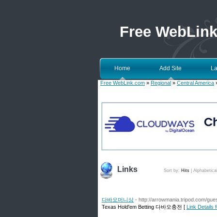
Free WebLin
Home
Add Site
La
Free WebLink.com
»
Regional
»
Central America
»
Links
Sort by:
Hits
|
Alphabetica
다바오머니상
- http://arrowmania.tripod.com/gue
Texas Hold'em Betting 다바오충전 [
Link Detai