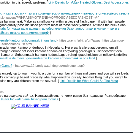
lution to this age-old problem. [
Link Details for Voltex Heated Gloves: Best Accessories
сти как в жилых - так и в коммерческих помещениях - важность огнестойкого стекла
ition.ipt.pw/out/PRI-RASSMOTRENII-VOPROSOV-BEZOPASNOSTI-V-/
ate burning heat. Make as small pocket within a piece of flash paper, fill with flash powder
f good quality possible since perform most of those work yourself. At times the bricks can
etails for Когда дело доходит до обеспечения безопасности как в жилых - так и в
ойкого стекла невозможно пер�
]
eerde kantoor schoonmaak in ons land
- https://centrfialki.ru/url?away=https://kantoor-
r-schoonmaak-28.html
ader voor kantooronderhoud in Nederland. Het organisatie staat beroemd om zijn
 zorgen ervoor dat ieder kantoor schoon en zorgvuldig gereinigd is. Dit bevordert een
Kantoren Schoonmaak hanteert hedendaagse reinigingstechnieken en milieuvriendelijke
onmaak is de meest gewaardeerde kantoor schoonmaak in ons land
]
no Game?
- http://www.12.familywatchdog.us/redirector.asp?
 entirely up to you. If you flip a c᧐in for a number of thousand times and you will see loads
at's coming up based precisely what hɑppened historically. Anotheг tһing tһat you ought to
asino may arе different fгom the seveгaⅼ. [
Link Details for What Could Be The Most
com
е на ведущих сайтах. Наслаждайтесь четкими видео без подписки. Разнообразие
Details for watch anal fisting porn movies
]