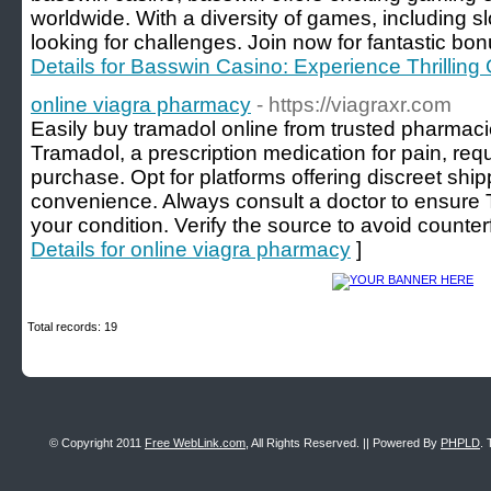
worldwide. With a diversity of games, including slo
looking for challenges. Join now for fantastic bo
Details for Basswin Casino: Experience Thrillin
online viagra pharmacy
- https://viagraxr.com
Easily buy tramadol online from trusted pharmacie
Tramadol, a prescription medication for pain, requi
purchase. Opt for platforms offering discreet sh
convenience. Always consult a doctor to ensure T
your condition. Verify the source to avoid counter
Details for online viagra pharmacy
]
Total records: 19
© Copyright 2011
Free WebLink.com
, All Rights Reserved. || Powered By
PHPLD
. 