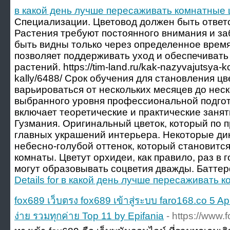
в какой день лучше пересаживать комнатные 
Специализации. Цветовод должен быть ответ
Растения требуют постоянного внимания и за
быть видны только через определенное время
позволяет поддерживать уход и обеспечивать
растений. https://tim-land.ru/kak-nazyvajutsya
kally/6488/ Срок обучения для становления ц
варьироваться от нескольких месяцев до неск
выбранного уровня профессиональной подгот
включает теоретические и практические заняти
Гузмания. Оригинальный цветок, который по п
главных украшений интерьера. Некоторые ди
небесно-голубой оттенок, который становитс
комнаты. Цветут орхидеи, как правило, раз в 
могут образовывать соцветия дважды. Батте
Details for в какой день лучше пересаживать 
fox689 เว็บตรง fox689 เข้าสู่ระบบ faro168.co 5 Apr
ง่าย รวมทุกค่าย Top 11 by Epifania
- https://www