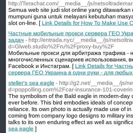
http://Terachat.com/__media__/js/netsoltrade
Semua web site judi slot online yang ditawarkan me
mumpuni guna untuk melayani kebutuhan masyara
slot on-line. [
Link Details for How To Make Use O
Частные мобильные прокси сервера ГЕО Украи
задач
- http://entrada.nyc/__media__/js/netsolt
d=Glweb.studio%2Fru%2Fproxy-buy%2F
Мобильные прокси для арбитража трафика - 
многочисленных сценариев использования, в
Facebook и Инстаграм. [
Link Details for Час
сервера ГЕО Украина в одни руки - для любых
steller's sea eagle
- http://g2.net/__media__/js/
d=poppolling.com%2Fcar-insurance-101-coveri
The symbolism of the Bald eagle in modern-day cu
ever before. This bird embodies ideals of concept
reliance. Its own photo is actually made use of in
coming from company logo designs to military in
talks to its own enduring effect as well as signific
sea eagle
]