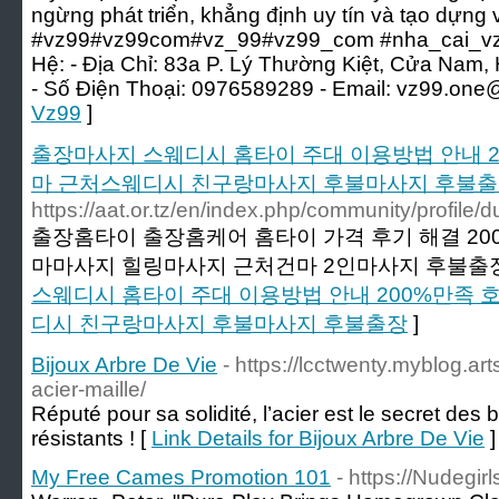
ngừng phát triển, khẳng định uy tín và tạo dựng 
#vz99#vz99com#vz_99#vz99_com #nha_cai_vz99
Hệ: - Địa Chỉ: 83a P. Lý Thường Kiệt, Cửa Nam,
- Số Điện Thoại: 0976589289 - Email: vz99.one
Vz99
]
출장마사지 스웨디시 홈타이 주대 이용방법 안내 
마 근처스웨디시 친구랑마사지 후불마사지 후불
https://aat.or.tz/en/index.php/community/profile
출장홈타이 출장홈케어 홈타이 가격 후기 해결 2
마마사지 힐링마사지 근처건마 2인마사지 후불출장
스웨디시 홈타이 주대 이용방법 안내 200%만족
디시 친구랑마사지 후불마사지 후불출장
]
Bijoux Arbre De Vie
- https://lcctwenty.myblog.art
acier-maille/
Réputé pour sa solidité, l’acier est le secret des b
résistants ! [
Link Details for Bijoux Arbre De Vie
]
My Free Cames Promotion 101
- https://Nudegir