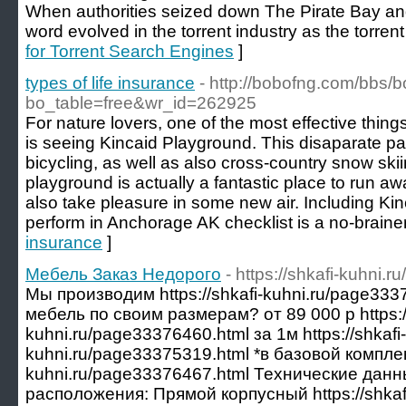
When authorities seized down The Pirate Bay an
word evolved in the torrent industry as the torren
for Torrent Search Engines
]
types of life insurance
- http://bobofng.com/bbs/
bo_table=free&wr_id=262925
For nature lovers, one of the most effective thin
is seeing Kincaid Playground. This disaparate park
bicycling, as well as also cross-country snow skii
playground is actually a fantastic place to run a
also take pleasure in some new air. Including Kin
perform in Anchorage AK checklist is a no-brainer
insurance
]
Мебель Заказ Недорого
- https://shkafi-kuhni.
Мы производим https://shkafi-kuhni.ru/page33
мебель по своим размерам? от 89 000 р https://
kuhni.ru/page33376460.html за 1м https://shkafi-ku
kuhni.ru/page33375319.html *в базовой комплект
kuhni.ru/page33376467.html Технические данн
расположения: Прямой корпусный https://shkaf