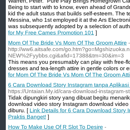
Warren, Peter. "Pure Play Brings Homegrown Clas
Being to start with to know, even ahead of Gran
kid the adult status that builds self-esteem. The
Messina, who 1st employed it at the Ars Electro
was subsequently adopted by a selection of auth
for My Free Cames Promotion 101
]
Mom Of The Bride Vs Mom Of The Groom Attire
-
http://ww6.aitsafe.com/go.htm?go=Mgshizuoka.
NEW%2Fyybbs.cgi&afid=17388&tm=30&im=3
This means you presumably can play with free-fl
dresses and tea-length attire in gentle colors or e
for Mom Of The Bride Vs Mom Of The Groom Atti
6 Cara Download Story Instagram tanpa Aplikasi 
https://Untaian.My.id/cara-download-instagram-
Tidak dipungkiri story yang dibuat begitu menarik
download video story Instagram download video
diburu. [
Link Details for 6 Cara Download Story I
Praktis Banget!
]
How To Make Use Of R Slot To Desire
-