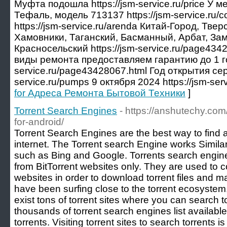
Муфта подошла https://jsm-service.ru/price У 
Тефаль, модель 713137 https://jsm-service.ru/c
https://jsm-service.ru/arenda Китай-Город, Тве
Хамовники, Таганский, Басманный, Арбат, За
Красносельский https://jsm-service.ru/page434
виды ремонта предоставляем гарантию до 1 год
service.ru/page43428067.html Год открытия серв
service.ru/pumps 9 октября 2024 https://jsm-serv
for Адреса Ремонта Бытовой Техники
]
Torrent Search Engines
- https://anshutechy.com
for-android/
Torrent Search Engines are the best way to find a
internet. The Torrent search Engine works Simila
such as Bing and Google. Torrents search engine 
from BitTorrent websites only. They are used to c
websites in order to download torrent files and ma
have been surfing close to the torrent ecosystem,
exist tons of torrent sites where you can search to
thousands of torrent search engines list availabl
torrents. Visiting torrent sites to search torrents