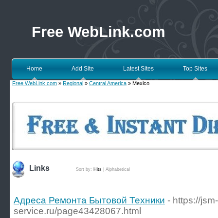
Free WebLink.com
Home
Add Site
Latest Sites
Top Sites
Free WebLink.com
»
Regional
»
Central America
» Mexico
Links
Sort by:
Hits
|
Alphabetical
Адреса Ремонта Бытовой Техники
- https://jsm-
service.ru/page43428067.html