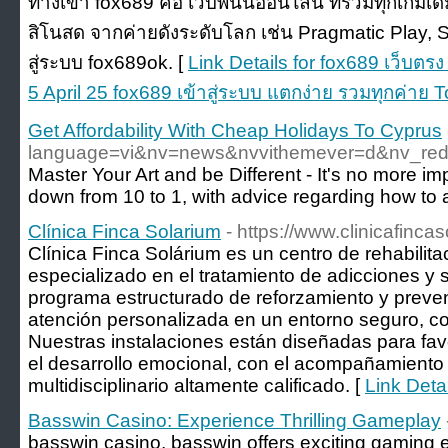
ทางเข้า fox689 คือ เว็บพนันออนไลน์ ที่รวมทุกเกมเดิม
สิโนสด จากค่ายดังระดับโลก เช่น Pragmatic Play, S
สู่ระบบ fox689ok. [
Link Details for fox689 เว็บตรง
5 April 25 fox689 เข้าสู่ระบบ แตกง่าย รวมทุกค่าย 
Get Affordability With Cheap Holidays To Cyprus
language=vi&nv=news&nvvithemever=d&n
Master Your Art and be Different - It's no more im
down from 10 to 1, with advice regarding how to 
Clínica Finca Solarium
- https://www.clinicafinc
Clínica Finca Solárium es un centro de rehabilit
especializado en el tratamiento de adicciones y
programa estructurado de reforzamiento y preve
atención personalizada en un entorno seguro, co
Nuestras instalaciones están diseñadas para favo
el desarrollo emocional, con el acompañamiento
multidisciplinario altamente calificado. [
Link Deta
Basswin Casino: Experience Thrilling Gameplay
basswin casino, basswin offers exciting gaming 