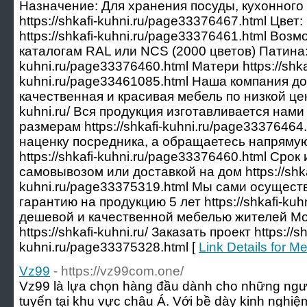
Назначение: Для хранения посуды, кухонного 
https://shkafi-kuhni.ru/page33376467.html Цв
https://shkafi-kuhni.ru/page33376461.html Воз
каталогам RAL или NCS (2000 цветов) Патина: О
kuhni.ru/page33376460.html Матери https://shka
kuhni.ru/page33461085.html Наша компания до
качественная и красивая мебель по низкой цене
kuhni.ru/ Вся продукция изготавливается нам
размерам https://shkafi-kuhni.ru/page3337646
наценку посредника, а обращаетесь напряму
https://shkafi-kuhni.ru/page33376460.html Срок
самовывозом или доставкой на дом https://shka
kuhni.ru/page33375319.html Мы сами осущест
гарантию на продукцию 5 лет https://shkafi-kuh
дешевой и качественной мебелью жителей Мо
https://shkafi-kuhni.ru/ Заказать проект https://sh
kuhni.ru/page33375328.html [
Link Details for 
Vz99
- https://vz99com.one/
Vz99 là lựa chọn hàng đầu dành cho những ngườ
tuyến tại khu vực châu Á. Với bề dày kinh nghi