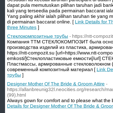
dapat pula memutuskan pilihan taruhan jadi ba
kali yang terseedia pada permainan baccarat iala
Yang paling akhir ialah pilihan taruhan tie yang m
di permainan baccarat online. [
Link Details for T
three Minutes
]
Стеклокомпозитные трубы
- https://ntt-compozi
Компания ТТМ СТЕКЛОКОМПОЗИТ была основ
производства изделий из пластика, армирова
https://ntt-compozit.su [url=https://www.ntt-compo
emkosti/]Стеклопластиковые емкости[/url] 
Пластмассы, армированные стекловолокном 
современный композитный материал [
Link De
трубы
]
Designer Mother Of The Bride & Groom Attire
-
https://allanbreunig32l.neocities.org/research/ma
(99).html
Always gown for comfort and to please what the b
Details for Designer Mother Of The Bride & Groom