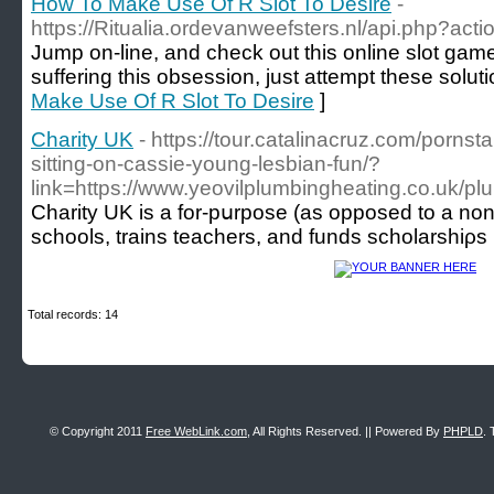
How To Make Use Of R Slot To Desire
-
https://Ritualia.ordevanweefsters.nl/api.php?act
Jump on-line, and check out this online slot game
suffering this obsession, just attempt these soluti
Make Use Of R Slot To Desire
]
Charity UK
- https://tour.catalinacruz.com/porns
sitting-on-cassie-young-lesbian-fun/?
link=https://www.yeovilplumbingheating.co.uk/plu
Charіty UK is a for-pսrpose (as opposed to a non-p
schools, trains teachers, and funds scholarshiρs
Total records: 14
© Copyright 2011
Free WebLink.com
, All Rights Reserved. || Powered By
PHPLD
. 