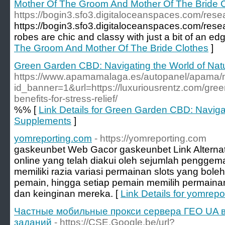
Mother Of The Groom And Mother Of The Bride 
https://bogin3.sfo3.digitaloceanspaces.com/rese
https://bogin3.sfo3.digitaloceanspaces.com/rese
robes are chic and classy with just a bit of an edg
The Groom And Mother Of The Bride Clothes
]
Green Garden CBD: Navigating the World of Nat
https://www.apamamalaga.es/autopanel/apama/m
id_banner=1&url=https://luxuriousrentz.com/gree
benefits-for-stress-relief/
%% [
Link Details for Green Garden CBD: Navigat
Supplements
]
yomreporting.com
- https://yomreporting.com
gaskeunbet Web Gacor gaskeunbet Link Alternatif 
online yang telah diakui oleh sejumlah penggemar
memiliki razia variasi permainan slots yang bol
pemain, hingga setiap pemain memilih permain
dan keinginan mereka. [
Link Details for yomrep
Частные мобильные прокси сервера ГЕО UA в 
заданий
- https://CSE.Google.be/url?