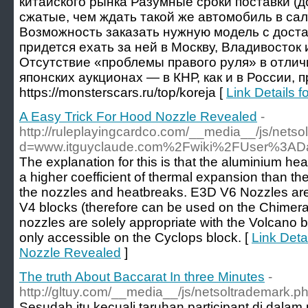
китайского рынка Разумные сроки поставки (до
сжатые, чем ждать такой же автомобиль в с
Возможность заказать нужную модель с достав
придется ехать за ней в Москву, Владивосто
Отсутствие «проблемы правого руля» в отлич
японских аукционах — в КНР, как и в России,
https://monsterscars.ru/top/koreja [
Link Details
A Easy Trick For Hood Nozzle Revealed
-
http://ruleplayingcardco.com/__media__/js/nets
d=www.itguyclaude.com%2Fwiki%2FUser%3ADa
The explanation for this is that the aluminium h
a higher coefficient of thermal expansion than th
the nozzles and heatbreaks. E3D V6 Nozzles are 
V4 blocks (therefore can be used on the Chimer
nozzles are solely appropriate with the Volcano 
only accessible on the Cyclops block. [
Link Deta
Nozzle Revealed
]
The truth About Baccarat In three Minutes
-
http://gltuy.com/__media__/js/netsoltrademark.
Sesudah itu kecuali taruhan participant di dalam 