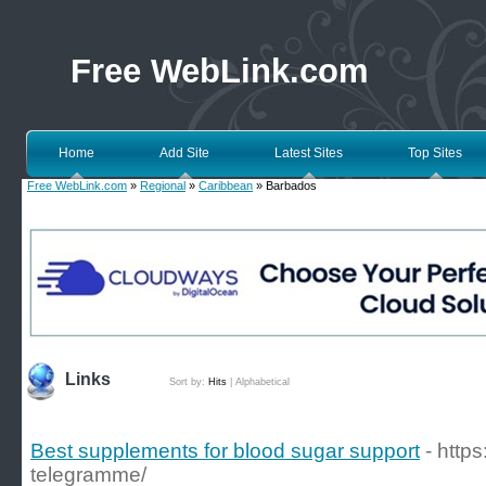
Free WebLink.com
Home
Add Site
Latest Sites
Top Sites
Free WebLink.com
»
Regional
»
Caribbean
» Barbados
Links
Sort by:
Hits
|
Alphabetical
Best supplements for blood sugar support
- https
telegramme/