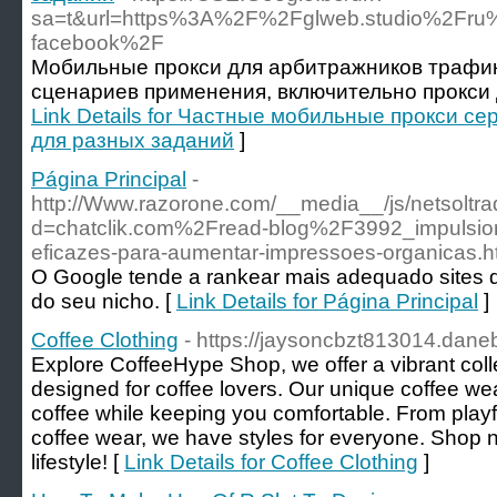
sa=t&url=https%3A%2F%2Fglweb.studio%2Fru%2
facebook%2F
Мобильные прокси для арбитражников трафик
сценариев применения, включительно прокси 
Link Details for Частные мобильные прокси се
для разных заданий
]
Página Principal
-
http://Www.razorone.com/__media__/js/netsoltr
d=chatclik.com%2Fread-blog%2F3992_impulsione
eficazes-para-aumentar-impressoes-organicas.h
O Google tende a rankear mais adequado sites 
do seu nicho. [
Link Details for Página Principal
]
Coffee Clothing
- https://jaysoncbzt813014.daneb
Explore CoffeeHype Shop, we offer a vibrant colle
designed for coffee lovers. Our unique coffee w
coffee while keeping you comfortable. From playfu
coffee wear, we have styles for everyone. Shop 
lifestyle! [
Link Details for Coffee Clothing
]